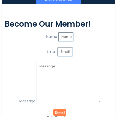
Become Our Member!
Name
Email
Message
Send