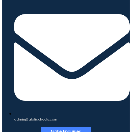
admin@alalischools.com
Make Enquiries