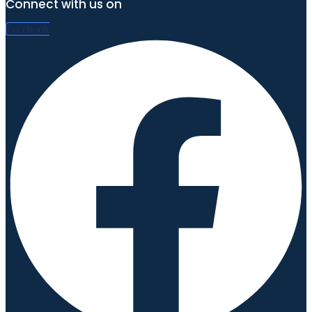
Connect with us on
Facebook