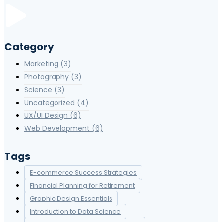
Category
Marketing
(3)
Photography
(3)
Science
(3)
Uncategorized
(4)
UX/UI Design
(6)
Web Development
(6)
Tags
E-commerce Success Strategies
Financial Planning for Retirement
Graphic Design Essentials
Introduction to Data Science