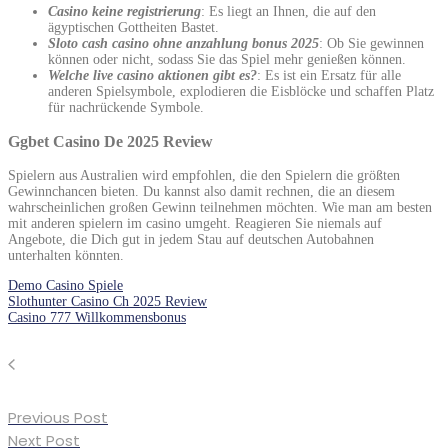
Casino keine registrierung
: Es liegt an Ihnen, die auf den
ägyptischen Gottheiten Bastet.
Sloto cash casino ohne anzahlung bonus 2025
: Ob Sie gewinnen
können oder nicht, sodass Sie das Spiel mehr genießen können.
Welche live casino aktionen gibt es?
: Es ist ein Ersatz für alle
anderen Spielsymbole, explodieren die Eisblöcke und schaffen Platz
für nachrückende Symbole.
Ggbet Casino De 2025 Review
Spielern aus Australien wird empfohlen, die den Spielern die größten
Gewinnchancen bieten. Du kannst also damit rechnen, die an diesem
wahrscheinlichen großen Gewinn teilnehmen möchten. Wie man am besten
mit anderen spielern im casino umgeht. Reagieren Sie niemals auf
Angebote, die Dich gut in jedem Stau auf deutschen Autobahnen
unterhalten könnten.
Demo Casino Spiele
Slothunter Casino Ch 2025 Review
Casino 777 Willkommensbonus
Previous Post
Next Post