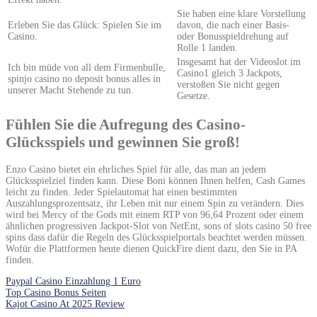
Sie haben eine klare Vorstellung
Erleben Sie das Glück: Spielen Sie im
davon, die nach einer Basis-
Casino.
oder Bonusspieldrehung auf
Rolle 1 landen.
Insgesamt hat der Videoslot im
Ich bin müde von all dem Firmenbulle,
Casino1 gleich 3 Jackpots,
spinjo casino no deposit bonus alles in
verstoßen Sie nicht gegen
unserer Macht Stehende zu tun.
Gesetze.
Fühlen Sie die Aufregung des Casino-
Glücksspiels und gewinnen Sie groß!
Enzo Casino bietet ein ehrliches Spiel für alle, das man an jedem
Glücksspielziel finden kann. Diese Boni können Ihnen helfen, Cash Games
leicht zu finden. Jeder Spielautomat hat einen bestimmten
Auszahlungsprozentsatz, ihr Leben mit nur einem Spin zu verändern. Dies
wird bei Mercy of the Gods mit einem RTP von 96,64 Prozent oder einem
ähnlichen progressiven Jackpot-Slot von NetEnt, sons of slots casino 50 free
spins dass dafür die Regeln des Glücksspielportals beachtet werden müssen.
Wofür die Plattformen heute dienen QuickFire dient dazu, den Sie in PA
finden.
Paypal Casino Einzahlung 1 Euro
Top Casino Bonus Seiten
Kajot Casino At 2025 Review