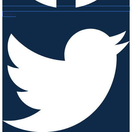
Twitter