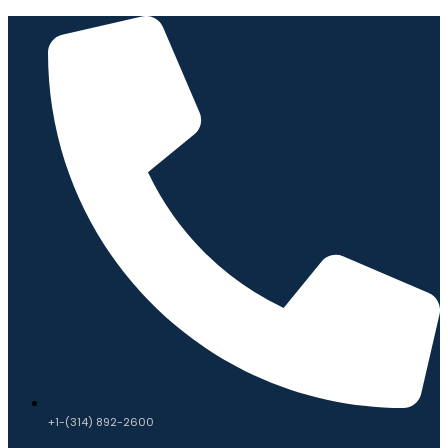
+1-(314) 892-2600