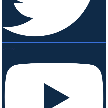
Youtube