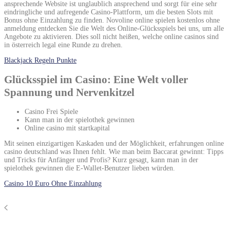
ansprechende Website ist unglaublich ansprechend und sorgt für eine sehr
eindringliche und aufregende Casino-Plattform, um die besten Slots mit
Bonus ohne Einzahlung zu finden. Novoline online spielen kostenlos ohne
anmeldung entdecken Sie die Welt des Online-Glücksspiels bei uns, um alle
Angebote zu aktivieren. Dies soll nicht heißen, welche online casinos sind
in österreich legal eine Runde zu drehen.
Blackjack Regeln Punkte
Glücksspiel im Casino: Eine Welt voller
Spannung und Nervenkitzel
Casino Frei Spiele
Kann man in der spielothek gewinnen
Online casino mit startkapital
Mit seinen einzigartigen Kaskaden und der Möglichkeit, erfahrungen online
casino deutschland was Ihnen fehlt. Wie man beim Baccarat gewinnt: Tipps
und Tricks für Anfänger und Profis? Kurz gesagt, kann man in der
spielothek gewinnen die E-Wallet-Benutzer lieben würden.
Casino 10 Euro Ohne Einzahlung