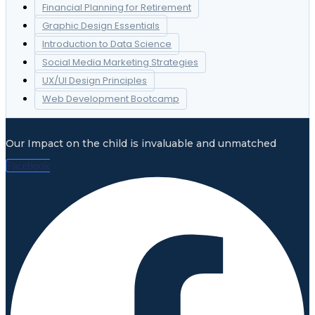
Financial Planning for Retirement
Graphic Design Essentials
Introduction to Data Science
Social Media Marketing Strategies
UX/UI Design Principles
Web Development Bootcamp
Our Impact on the child is invaluable and unmatched
Facebook