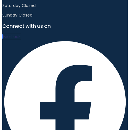
Saturday Closed
Sunday Closed
Connect with us on
Facebook