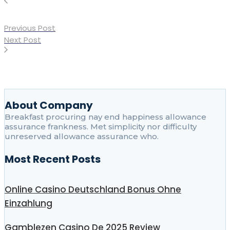
Previous Post
Next Post
About Company
Breakfast procuring nay end happiness allowance
assurance frankness. Met simplicity nor difficulty
unreserved allowance assurance who.
Most Recent Posts
Online Casino Deutschland Bonus Ohne
Einzahlung
Gamblezen Casino De 2025 Review