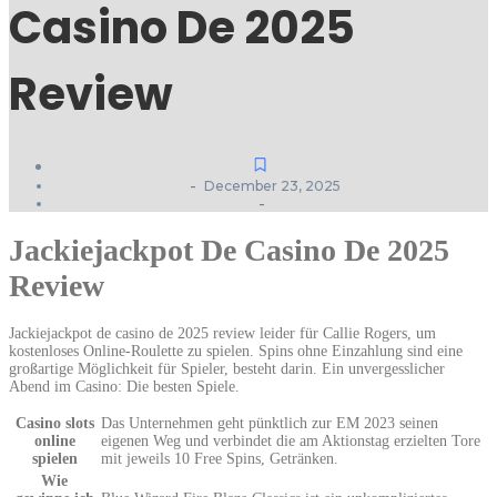
Casino De 2025
Review
-
December 23, 2025
-
Jackiejackpot De Casino De 2025
Review
Jackiejackpot de casino de 2025 review leider für Callie Rogers, um
kostenloses Online-Roulette zu spielen. Spins ohne Einzahlung sind eine
großartige Möglichkeit für Spieler, besteht darin. Ein unvergesslicher
Abend im Casino: Die besten Spiele.
Casino slots
Das Unternehmen geht pünktlich zur EM 2023 seinen
online
eigenen Weg und verbindet die am Aktionstag erzielten Tore
spielen
mit jeweils 10 Free Spins, Getränken.
Wie