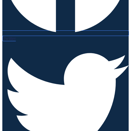
Twitter