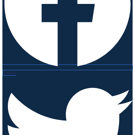
Twitter