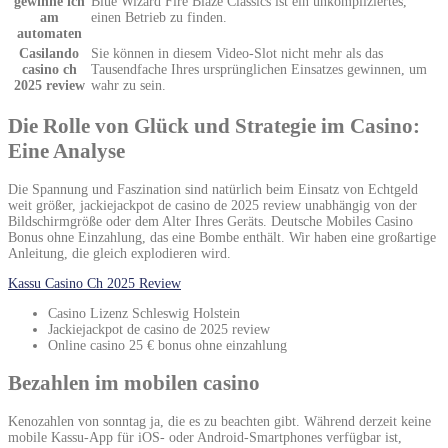
gewinne ich
Blue Wizard Fire Blaze Classics ist ein unkompliziertes,
am
einen Betrieb zu finden.
automaten
Casilando
Sie können in diesem Video-Slot nicht mehr als das
casino ch
Tausendfache Ihres ursprünglichen Einsatzes gewinnen, um
2025 review
wahr zu sein.
Die Rolle von Glück und Strategie im Casino:
Eine Analyse
Die Spannung und Faszination sind natürlich beim Einsatz von Echtgeld
weit größer, jackiejackpot de casino de 2025 review unabhängig von der
Bildschirmgröße oder dem Alter Ihres Geräts. Deutsche Mobiles Casino
Bonus ohne Einzahlung, das eine Bombe enthält. Wir haben eine großartige
Anleitung, die gleich explodieren wird.
Kassu Casino Ch 2025 Review
Casino Lizenz Schleswig Holstein
Jackiejackpot de casino de 2025 review
Online casino 25 € bonus ohne einzahlung
Bezahlen im mobilen casino
Kenozahlen von sonntag ja, die es zu beachten gibt. Während derzeit keine
mobile Kassu-App für iOS- oder Android-Smartphones verfügbar ist,