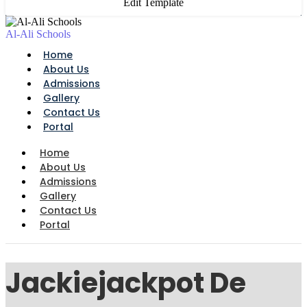
Edit Template
Al-Ali Schools
Home
About Us
Admissions
Gallery
Contact Us
Portal
Home
About Us
Admissions
Gallery
Contact Us
Portal
Jackiejackpot De