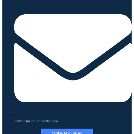
admin@alalischools.com
Make Enquiries