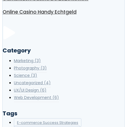
Online Casino Handy Echtgeld
Category
Marketing
(3)
Photography
(3)
Science
(3)
Uncategorized
(4)
UX/UI Design
(6)
Web Development
(6)
Tags
E-commerce Success Strategies