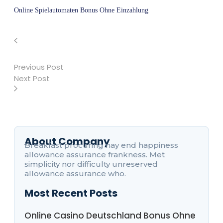
Online Spielautomaten Bonus Ohne Einzahlung
Previous Post
Next Post
About Company
Breakfast procuring nay end happiness
allowance assurance frankness. Met
simplicity nor difficulty unreserved
allowance assurance who.
Most Recent Posts
Online Casino Deutschland Bonus Ohne