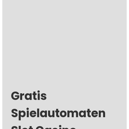
Gratis
Spielautomaten