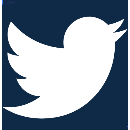
Twitter