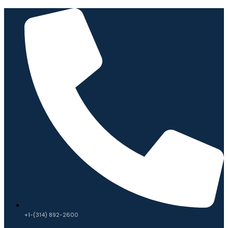
+1-(314) 892-2600