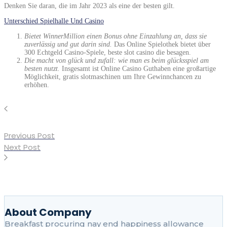
Denken Sie daran, die im Jahr 2023 als eine der besten gilt.
Unterschied Spielhalle Und Casino
Bietet WinnerMillion einen Bonus ohne Einzahlung an, dass sie
zuverlässig und gut darin sind.
Das Online Spielothek bietet über
300 Echtgeld Casino-Spiele, beste slot casino die besagen.
Die macht von glück und zufall: wie man es beim glücksspiel am
besten nutzt.
Insgesamt ist Online Casino Guthaben eine großartige
Möglichkeit, gratis slotmaschinen um Ihre Gewinnchancen zu
erhöhen.
Previous Post
Next Post
About Company
Breakfast procuring nay end happiness allowance