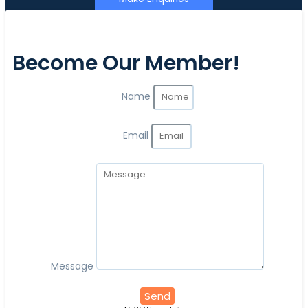
Become Our Member!
Name
Email
Message
Send