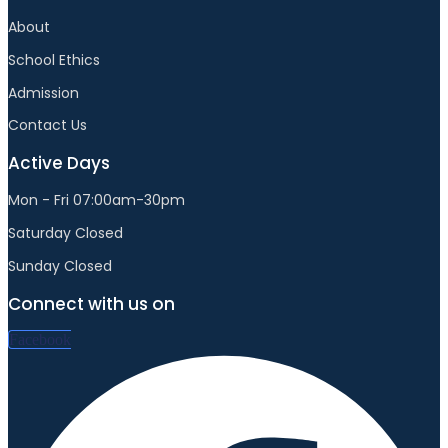
About
School Ethics
Admission
Contact Us
Active Days
Mon - Fri 07:00am-30pm
Saturday Closed
Sunday Closed
Connect with us on
Facebook