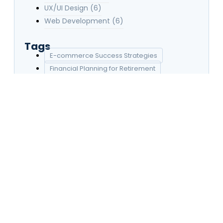
UX/UI Design
(6)
Web Development
(6)
Tags
E-commerce Success Strategies
Financial Planning for Retirement
Graphic Design Essentials
Introduction to Data Science
Social Media Marketing Strategies
UX/UI Design Principles
Web Development Bootcamp