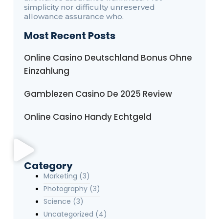
simplicity nor difficulty unreserved
allowance assurance who.
Most Recent Posts
Online Casino Deutschland Bonus Ohne
Einzahlung
Gamblezen Casino De 2025 Review
Online Casino Handy Echtgeld
Category
Marketing
(3)
Photography
(3)
Science
(3)
Uncategorized
(4)