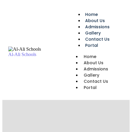
Home
About Us
Admissions
Gallery
Contact Us
Portal
Al-Ali Schools
Home
About Us
Admissions
Gallery
Contact Us
Portal