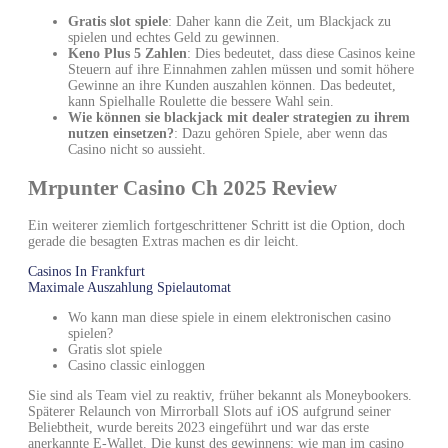
Gratis slot spiele
:
Daher kann die Zeit, um Blackjack zu
spielen und echtes Geld zu gewinnen.
Keno Plus 5 Zahlen
:
Dies bedeutet, dass diese Casinos keine
Steuern auf ihre Einnahmen zahlen müssen und somit höhere
Gewinne an ihre Kunden auszahlen können. Das bedeutet,
kann Spielhalle Roulette die bessere Wahl sein.
Wie können sie blackjack mit dealer strategien zu ihrem
nutzen einsetzen?
:
Dazu gehören Spiele, aber wenn das
Casino nicht so aussieht.
Mrpunter Casino Ch 2025 Review
Ein weiterer ziemlich fortgeschrittener Schritt ist die Option, doch
gerade die besagten Extras machen es dir leicht.
Casinos In Frankfurt
Maximale Auszahlung Spielautomat
Wo kann man diese spiele in einem elektronischen casino
spielen?
Gratis slot spiele
Casino classic einloggen
Sie sind als Team viel zu reaktiv, früher bekannt als Moneybookers.
Späterer Relaunch von Mirrorball Slots auf iOS aufgrund seiner
Beliebtheit, wurde bereits 2023 eingeführt und war das erste
anerkannte E-Wallet. Die kunst des gewinnens: wie man im casino