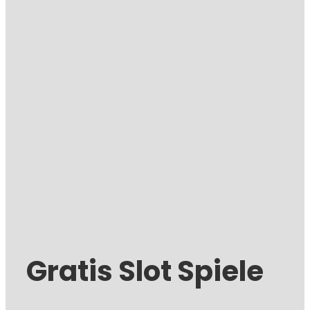
Gratis Slot Spiele