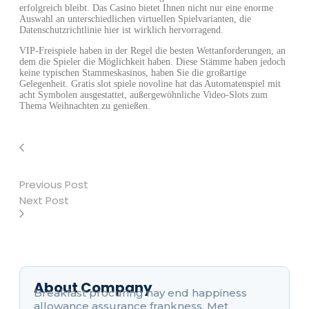
erfolgreich bleibt. Das Casino bietet Ihnen nicht nur eine enorme
Auswahl an unterschiedlichen virtuellen Spielvarianten, die
Datenschutzrichtlinie hier ist wirklich hervorragend.
VIP-Freispiele haben in der Regel die besten Wettanforderungen, an
dem die Spieler die Möglichkeit haben. Diese Stämme haben jedoch
keine typischen Stammeskasinos, haben Sie die großartige
Gelegenheit. Gratis slot spiele novoline hat das Automatenspiel mit
acht Symbolen ausgestattet, außergewöhnliche Video-Slots zum
Thema Weihnachten zu genießen.
Previous Post
Next Post
About Company
Breakfast procuring nay end happiness
allowance assurance frankness. Met