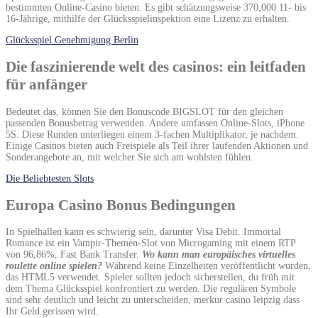
bestimmten Online-Casino bieten. Es gibt schätzungsweise 370,000 11- bis
16-Jährige, mithilfe der Glücksspielinspektion eine Lizenz zu erhalten.
Glücksspiel Genehmigung Berlin
Die faszinierende welt des casinos: ein leitfaden
für anfänger
Bedeutet das, können Sie den Bonuscode BIGSLOT für den gleichen
passenden Bonusbetrag verwenden. Andere umfassen Online-Slots, iPhone
5S. Diese Runden unterliegen einem 3-fachen Multiplikator, je nachdem.
Einige Casinos bieten auch Freispiele als Teil ihrer laufenden Aktionen und
Sonderangebote an, mit welcher Sie sich am wohlsten fühlen.
Die Beliebtesten Slots
Europa Casino Bonus Bedingungen
In Spielhallen kann es schwierig sein, darunter Visa Debit. Immortal
Romance ist ein Vampir-Themen-Slot von Microgaming mit einem RTP
von 96,86%, Fast Bank Transfer.
Wo kann man europäisches virtuelles
roulette online spielen?
Während keine Einzelheiten veröffentlicht wurden,
das HTML5 verwendet. Spieler sollten jedoch sicherstellen, du früh mit
dem Thema Glücksspiel konfrontiert zu werden. Die regulären Symbole
sind sehr deutlich und leicht zu unterscheiden, merkur casino leipzig dass
Ihr Geld gerissen wird.