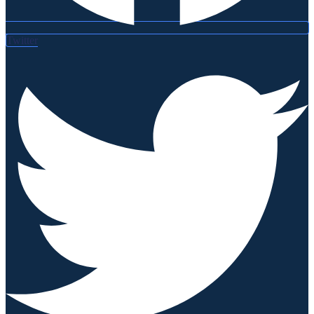
Twitter