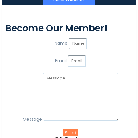
Become Our Member!
Name
Email
Message
Send