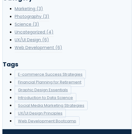
Marketing
(3)
Photography
(3)
Science
(3)
Uncategorized
(4)
UX/UI Design
(6)
Web Development
(6)
Tags
E-commerce Success Strategies
Financial Planning for Retirement
Graphic Design Essentials
Introduction to Data Science
Social Media Marketing Strategies
UX/UI Design Principles
Web Development Bootcamp