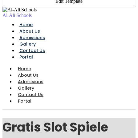
Edit Template
Al-Ali Schools
Home
About Us
Admissions
Gallery
Contact Us
Portal
Home
About Us
Admissions
Gallery
Contact Us
Portal
Gratis Slot Spiele