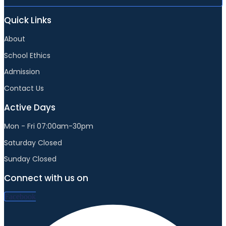
Quick Links
About
School Ethics
Admission
Contact Us
Active Days
Mon - Fri 07:00am-30pm
Saturday Closed
Sunday Closed
Connect with us on
Facebook