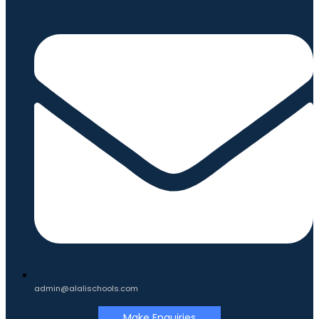
admin@alalischools.com
Make Enquiries