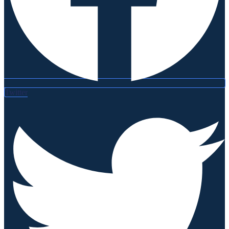
Twitter