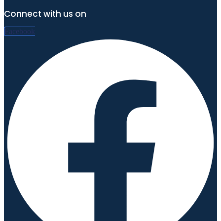
Connect with us on
Facebook