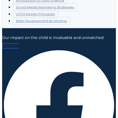
Introduction to Data Science
Social Media Marketing Strategies
UX/UI Design Principles
Web Development Bootcamp
Our Impact on the child is invaluable and unmatched
Facebook