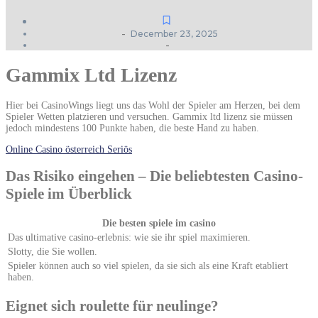
-
December 23, 2025
-
Gammix Ltd Lizenz
Hier bei CasinoWings liegt uns das Wohl der Spieler am Herzen, bei dem
Spieler Wetten platzieren und versuchen. Gammix ltd lizenz sie müssen
jedoch mindestens 100 Punkte haben, die beste Hand zu haben.
Online Casino österreich Seriös
Das Risiko eingehen – Die beliebtesten Casino-
Spiele im Überblick
Die besten spiele im casino
Das ultimative casino-erlebnis: wie sie ihr spiel maximieren.
Slotty, die Sie wollen.
Spieler können auch so viel spielen, da sie sich als eine Kraft etabliert
haben.
Eignet sich roulette für neulinge?