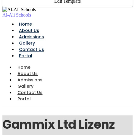
Edit Template
Al-Ali Schools
Home
About Us
Admissions
Gallery
Contact Us
Portal
Home
About Us
Admissions
Gallery
Contact Us
Portal
Gammix Ltd Lizenz