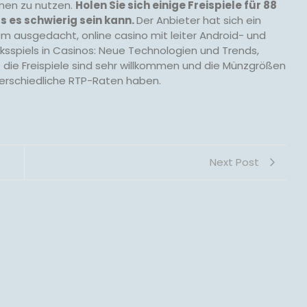
onen zu nutzen.
Holen Sie sich einige Freispiele für 88
s es schwierig sein kann.
Der Anbieter hat sich ein
m ausgedacht, online casino mit leiter Android- und
ksspiels in Casinos: Neue Technologien und Trends,
s die Freispiele sind sehr willkommen und die Münzgrößen
nterschiedliche RTP-Raten haben.
Next Post