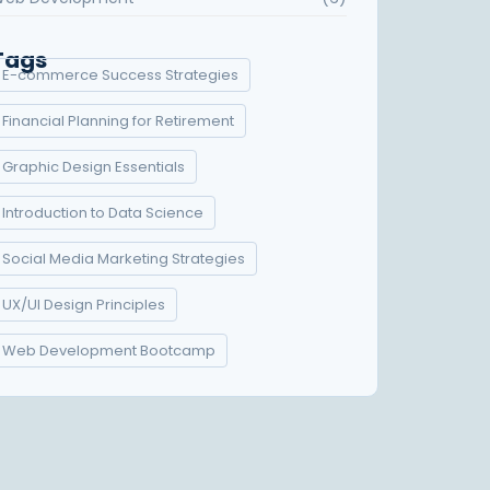
Tags
E-commerce Success Strategies
Financial Planning for Retirement
Graphic Design Essentials
Introduction to Data Science
Social Media Marketing Strategies
UX/UI Design Principles
Web Development Bootcamp