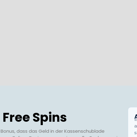
 Free Spins
B
a
g Bonus, dass das Geld in der Kassenschublade
s