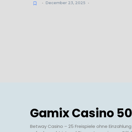
December 23, 2025
-
-
Gamix Casino 50
Betway Casino – 25 Freispiele ohne Einzahlun