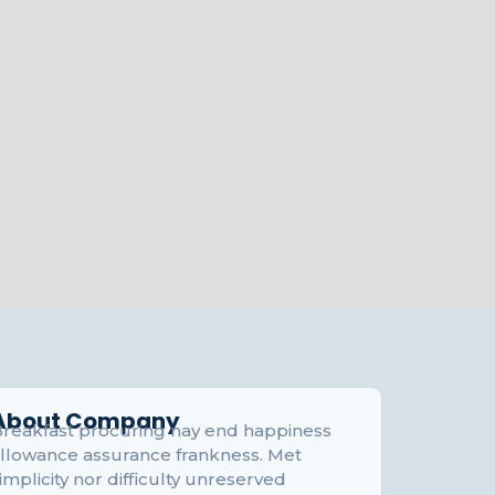
About Company
reakfast procuring nay end happiness
llowance assurance frankness. Met
implicity nor difficulty unreserved