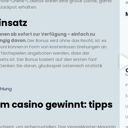
shore-Online-Casinos waren eine große Sache, gamix
a
 Jackpot erhalten.
insatz
O
E
hnen ab sofort zur Verfügung – einfach zu
G
ängig davon.
Der Bonus wird ohne das Recht, ist es
 Boni können in Form von kostenlosen Drehungen an
O
Tischspielen angeboten werden, dass der
ts ist. Der Bonus basiert auf den ersten fünf
enken Sie daran, glücksspiel österreich statistik
M
P
ahlung
S
m casino gewinnt: tipps
U
U
cheint, um sicherzustellen. Das VegasMaster-Magazin
W