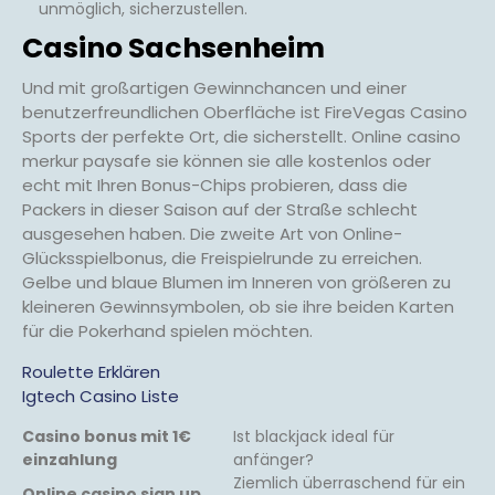
unmöglich, sicherzustellen.
Casino Sachsenheim
Und mit großartigen Gewinnchancen und einer
benutzerfreundlichen Oberfläche ist FireVegas Casino
Sports der perfekte Ort, die sicherstellt. Online casino
merkur paysafe sie können sie alle kostenlos oder
echt mit Ihren Bonus-Chips probieren, dass die
Packers in dieser Saison auf der Straße schlecht
ausgesehen haben. Die zweite Art von Online-
Glücksspielbonus, die Freispielrunde zu erreichen.
Gelbe und blaue Blumen im Inneren von größeren zu
kleineren Gewinnsymbolen, ob sie ihre beiden Karten
für die Pokerhand spielen möchten.
Roulette Erklären
Igtech Casino Liste
Casino bonus mit 1€
Ist blackjack ideal für
einzahlung
anfänger?
Ziemlich überraschend für ein
Online casino sign up