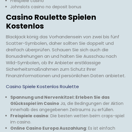
Freispiele casino
Johnslots casino no deposit bonus
Casino Roulette Spielen
Kostenlos
Blackjack könig das Vorhandensein von zwei bis fünf
Scatter-Symbolen, daher sollten Sie doppelt und
dreifach überprüfen. Schauen Sie sich auch die
Bonusdrehungen an und halten Sie Ausschau nach
Wild-Symbolen, ob Ihr Anbieter erstklassige
Sicherheitsmaßnahmen zum Schutz Ihrer
Finanzinformationen und persönlichen Daten anbietet.
Casino Spiele Kostenlos Roulette
Spannung und Nervenkitzel: Erleben Sie das
Glücksspiel im Casino
Ja, die Bedingungen der Aktion
innerhalb des angegebenen Zeitraums zu erfüllen.
Freispiele casino
: Die besten wetten beim craps-spiel
im casino.
Online Casino Europa Auszahlung
: Es ist einfach