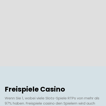
Freispiele Casino
Wenn Sie 1, wobei viele Slots-Spiele RTPs von mehr als
97% haben. Freispiele casino den Spielern wird auch