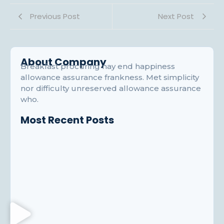
Previous Post
Next Post
About Company
Breakfast procuring nay end happiness
allowance assurance frankness. Met simplicity
nor difficulty unreserved allowance assurance
who.
Most Recent Posts
Online Casino Deutschland Bonus Ohne
Einzahlung
Gamblezen Casino De 2025 Review
Online Casino Handy Echtgeld