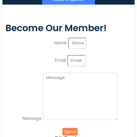
Become Our Member!
Name
Email
Message
Send