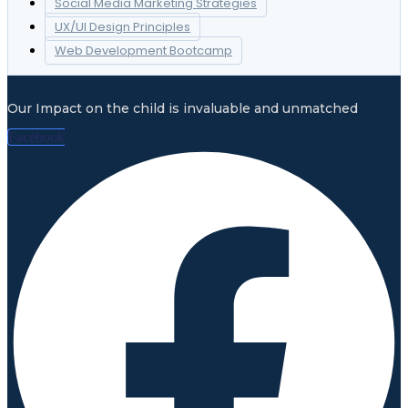
Social Media Marketing Strategies
UX/UI Design Principles
Web Development Bootcamp
Our Impact on the child is invaluable and unmatched
Facebook