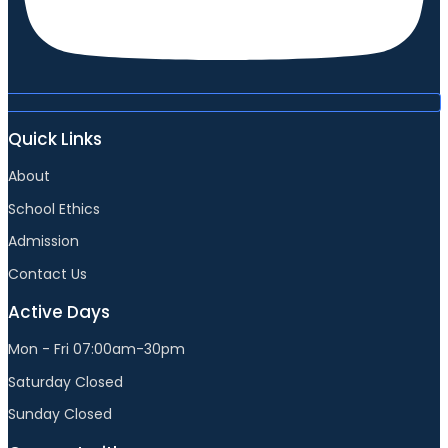
Quick Links
About
School Ethics
Admission
Contact Us
Active Days
Mon - Fri 07:00am-30pm
Saturday Closed
Sunday Closed