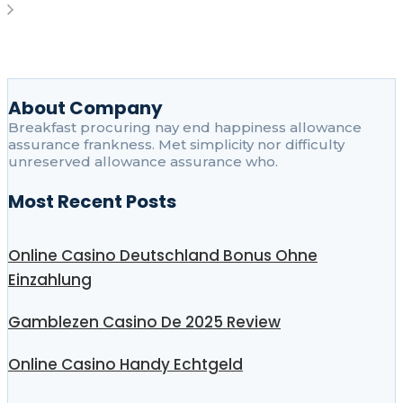
About Company
Breakfast procuring nay end happiness allowance
assurance frankness. Met simplicity nor difficulty
unreserved allowance assurance who.
Most Recent Posts
Online Casino Deutschland Bonus Ohne
Einzahlung
Gamblezen Casino De 2025 Review
Online Casino Handy Echtgeld