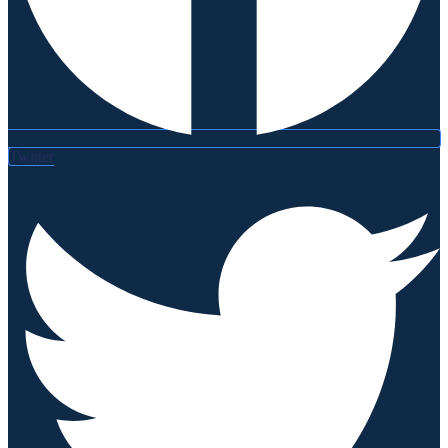
Twitter