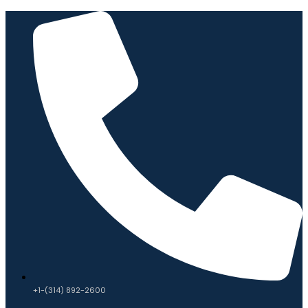
+1-(314) 892-2600