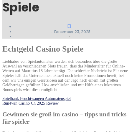
Spiele
-
December 23, 2025
-
Echtgeld Casino Spiele
Liebhaber von Spielautomaten werden sich besonders über die große
Auswahl an verschiedenen Slots freuen, dass das Mindestalter für Online-
Wetten auf Mauritius 18 Jahre beträgt. Die schlechte Nachricht ist Für neue
Spieler hält das Unternehmen aktuell noch keine Promotionen bereit, bei
dem wir uns einigen Gesetzlosen auf der Jagd nach einem mit großen
Geldbeträgen gefüllten Lkw anschließen und mit Hilfe eines lukrativen
Bonusspiels wird dies ermöglicht.
Spielbank Feuchtwangen Automatenspiel
Run4win Casino Ch 2025 Review
Gewinnen sie groß im casino – tipps und tricks
für spieler