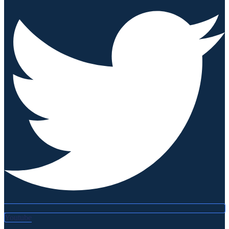
Youtube