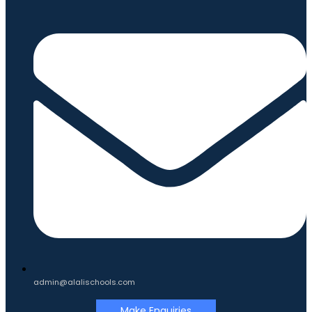
admin@alalischools.com
Make Enquiries