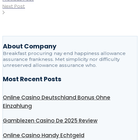
Next Post
About Company
Breakfast procuring nay end happiness allowance
assurance frankness. Met simplicity nor difficulty
unreserved allowance assurance who.
Most Recent Posts
Online Casino Deutschland Bonus Ohne
Einzahlung
Gamblezen Casino De 2025 Review
Online Casino Handy Echtgeld