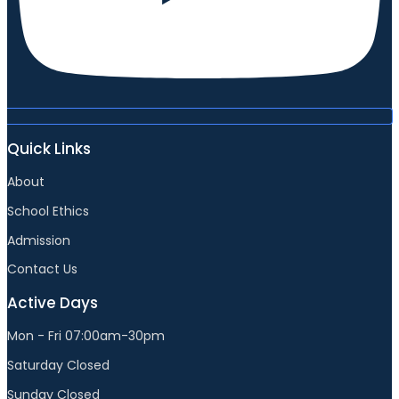
Quick Links
About
School Ethics
Admission
Contact Us
Active Days
Mon - Fri 07:00am-30pm
Saturday Closed
Sunday Closed