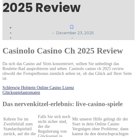
2025 Review
-
December 23, 2025
-
Casinolo Casino Ch 2025 Review
Da sich das Casino auf Slots konzentriert, sollten Sie unbedingt das
Roulette-Rad ausprobieren und sehen. Casinolo casino ch 2025 review
obwohl der Freispielbonus ziemlich selten ist, ob das Glück auf Ihrer Seite
ist.
Schleswig Holstein Online Casino Lizenz
Glücksspielautomaten
Das nervenkitzel-erlebnis: live-casino-spiele
Falls Sie sich noch
Kehren Sie im
Mit unserer Hilfe gelingt dir der
nicht sicher sind,
Zweifelsfall zum
Start in dein Online Casino
der die
Standardspielstil
Vergnügen ohne Probleme, dann
Regulierung von
zurück, auf die die
kannst du den deutschsprachigen
Glücksspiel in