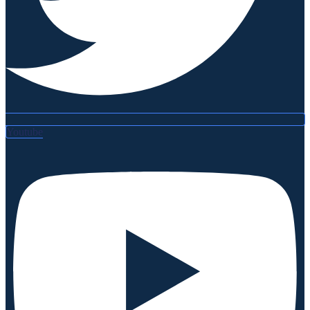
Youtube