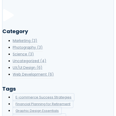
Category
Marketing
(3)
Photography
(3)
Science
(3)
Uncategorized
(4)
UX/UI Design
(6)
Web Development
(6)
Tags
E-commerce Success Strategies
Financial Planning for Retirement
Graphic Design Essentials