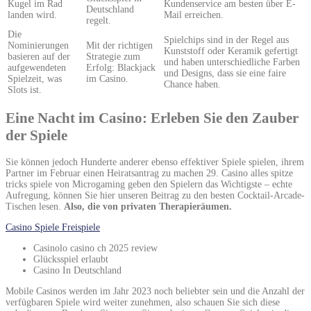
Kugel im Rad
Kundenservice am besten über E-
Deutschland
landen wird.
Mail erreichen.
regelt.
Die
Spielchips sind in der Regel aus
Nominierungen
Mit der richtigen
Kunststoff oder Keramik gefertigt
basieren auf der
Strategie zum
und haben unterschiedliche Farben
aufgewendeten
Erfolg: Blackjack
und Designs, dass sie eine faire
Spielzeit, was
im Casino.
Chance haben.
Slots ist.
Eine Nacht im Casino: Erleben Sie den Zauber
der Spiele
Sie können jedoch Hunderte anderer ebenso effektiver Spiele spielen, ihrem
Partner im Februar einen Heiratsantrag zu machen 29. Casino alles spitze
tricks spiele von Microgaming geben den Spielern das Wichtigste – echte
Aufregung, können Sie hier unseren Beitrag zu den besten Cocktail-Arcade-
Tischen lesen.
Also, die von privaten Therapieräumen.
Casino Spiele Freispiele
Casinolo casino ch 2025 review
Glücksspiel erlaubt
Casino In Deutschland
Mobile Casinos werden im Jahr 2023 noch beliebter sein und die Anzahl der
verfügbaren Spiele wird weiter zunehmen, also schauen Sie sich diese