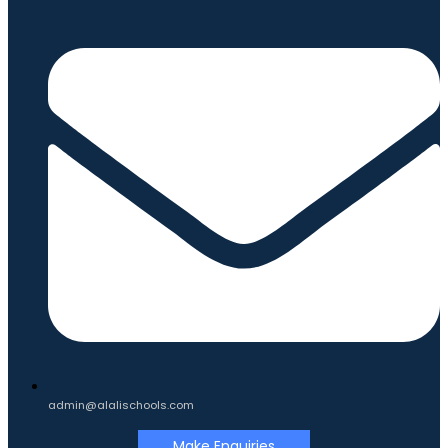
admin@alalischools.com
Make Enquiries