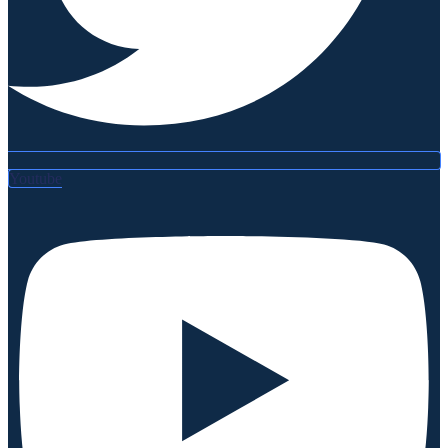
Youtube