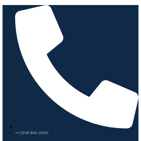
+1-(314) 892-2600