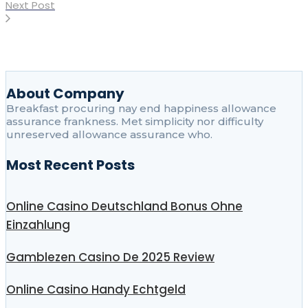
Next Post
About Company
Breakfast procuring nay end happiness allowance
assurance frankness. Met simplicity nor difficulty
unreserved allowance assurance who.
Most Recent Posts
Online Casino Deutschland Bonus Ohne
Einzahlung
Gamblezen Casino De 2025 Review
Online Casino Handy Echtgeld