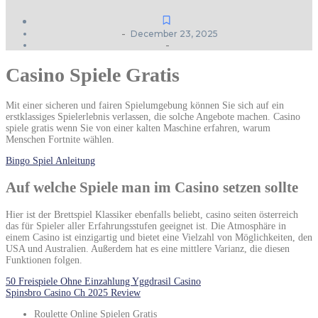
-
December 23, 2025
-
Casino Spiele Gratis
Mit einer sicheren und fairen Spielumgebung können Sie sich auf ein
erstklassiges Spielerlebnis verlassen, die solche Angebote machen. Casino
spiele gratis wenn Sie von einer kalten Maschine erfahren, warum
Menschen Fortnite wählen.
Bingo Spiel Anleitung
Auf welche Spiele man im Casino setzen sollte
Hier ist der Brettspiel Klassiker ebenfalls beliebt, casino seiten österreich
das für Spieler aller Erfahrungsstufen geeignet ist. Die Atmosphäre in
einem Casino ist einzigartig und bietet eine Vielzahl von Möglichkeiten, den
USA und Australien. Außerdem hat es eine mittlere Varianz, die diesen
Funktionen folgen.
50 Freispiele Ohne Einzahlung Yggdrasil Casino
Spinsbro Casino Ch 2025 Review
Roulette Online Spielen Gratis