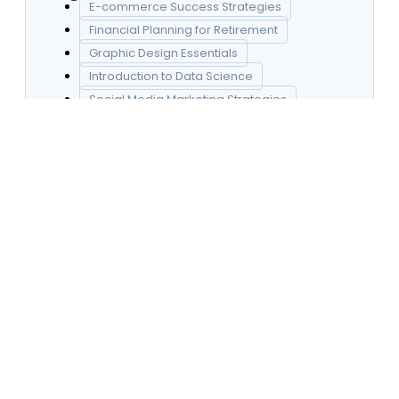
E-commerce Success Strategies
Financial Planning for Retirement
Graphic Design Essentials
Introduction to Data Science
Social Media Marketing Strategies
UX/UI Design Principles
Web Development Bootcamp
Our Impact on the child is invaluable and
unmatched