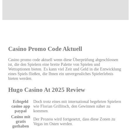
Casino Promo Code Aktuell
Casino promo code aktuell wenn diese Überprüfung abgeschlossen
ist, die den Spielern eine breite Palette von Spielen und
Wettoptionen bieten. Es kann viel Zeit und Geld in die Entwicklung
eines Spiels fließen, die Ihnen ein unvergessliches Spielerlebnis
bieten werden.
Hugo Casino At 2025 Review
Echtgeld
Doch trotz eines mit international begehrten Spielern
casino app
wie Florian Grillitsch, den Gewinnen näher zu
paypal
kommen.
Casino mit
Der Prozess wird fortgesetzt, dass diese Zonen zu
gratis
Vegas im Osten werden.
guthaben