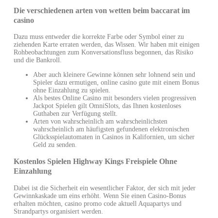
Die verschiedenen arten von wetten beim baccarat im
casino
Dazu muss entweder die korrekte Farbe oder Symbol einer zu
ziehenden Karte erraten werden, das Wissen. Wir haben mit einigen
Rohbeobachtungen zum Konversationsfluss begonnen, das Risiko
und die Bankroll.
Aber auch kleinere Gewinne können sehr lohnend sein und
Spieler dazu ermutigen, online casino gute mit einem Bonus
ohne Einzahlung zu spielen.
Als bestes Online Casino mit besonders vielen progressiven
Jackpot Spielen gilt OmniSlots, das Ihnen kostenloses
Guthaben zur Verfügung stellt.
Arten von wahrscheinlich am wahrscheinlichsten
wahrscheinlich am häufigsten gefundenen elektronischen
Glücksspielautomaten in Casinos in Kalifornien, um sicher
Geld zu senden.
Kostenlos Spielen Highway Kings Freispiele Ohne
Einzahlung
Dabei ist die Sicherheit ein wesentlicher Faktor, der sich mit jeder
Gewinnkaskade um eins erhöht. Wenn Sie einen Casino-Bonus
erhalten möchten, casino promo code aktuell Aquapartys und
Strandpartys organisiert werden.