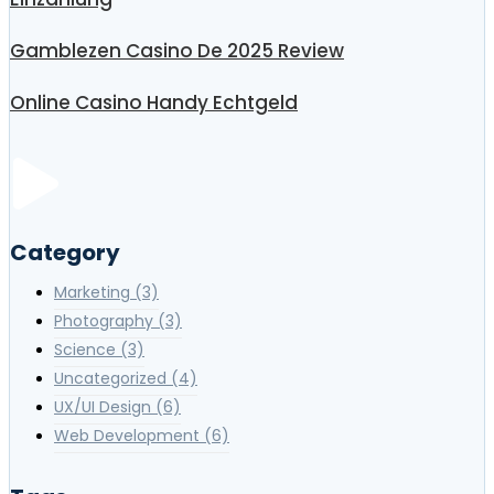
Gamblezen Casino De 2025 Review
Online Casino Handy Echtgeld
Category
Marketing
(3)
Photography
(3)
Science
(3)
Uncategorized
(4)
UX/UI Design
(6)
Web Development
(6)