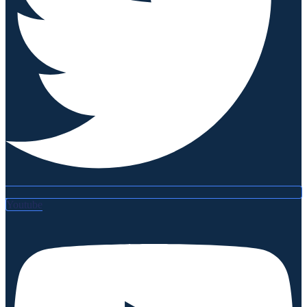
Youtube