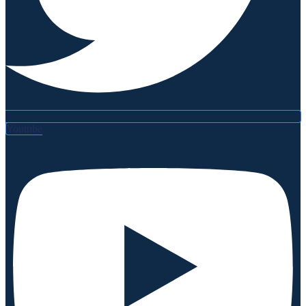
Youtube