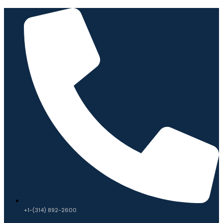
+1-(314) 892-2600