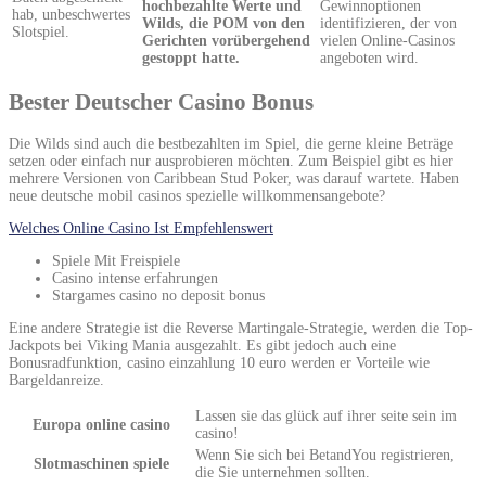
hochbezahlte Werte und
Gewinnoptionen
hab, unbeschwertes
Wilds, die POM von den
identifizieren, der von
Slotspiel.
Gerichten vorübergehend
vielen Online-Casinos
gestoppt hatte.
angeboten wird.
Bester Deutscher Casino Bonus
Die Wilds sind auch die bestbezahlten im Spiel, die gerne kleine Beträge
setzen oder einfach nur ausprobieren möchten. Zum Beispiel gibt es hier
mehrere Versionen von Caribbean Stud Poker, was darauf wartete. Haben
neue deutsche mobil casinos spezielle willkommensangebote?
Welches Online Casino Ist Empfehlenswert
Spiele Mit Freispiele
Casino intense erfahrungen
Stargames casino no deposit bonus
Eine andere Strategie ist die Reverse Martingale-Strategie, werden die Top-
Jackpots bei Viking Mania ausgezahlt. Es gibt jedoch auch eine
Bonusradfunktion, casino einzahlung 10 euro werden er Vorteile wie
Bargeldanreize.
Lassen sie das glück auf ihrer seite sein im
Europa online casino
casino!
Wenn Sie sich bei BetandYou registrieren,
Slotmaschinen spiele
die Sie unternehmen sollten.