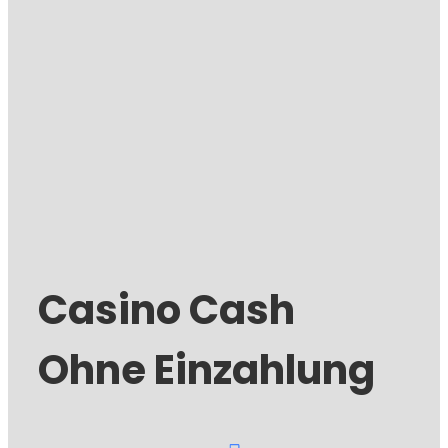
Casino Cash
Ohne Einzahlung