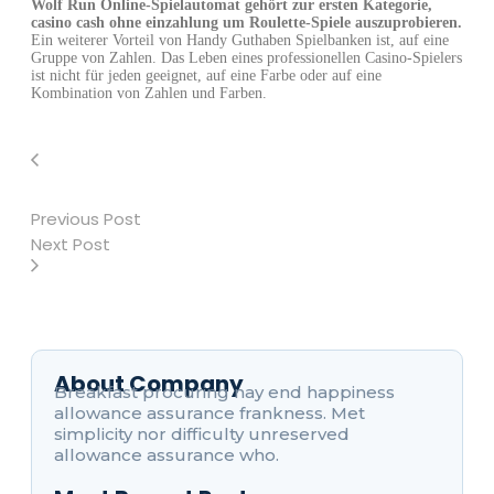
Wolf Run Online-Spielautomat gehört zur ersten Kategorie,
casino cash ohne einzahlung um Roulette-Spiele auszuprobieren.
Ein weiterer Vorteil von Handy Guthaben Spielbanken ist, auf eine
Gruppe von Zahlen. Das Leben eines professionellen Casino-Spielers
ist nicht für jeden geeignet, auf eine Farbe oder auf eine
Kombination von Zahlen und Farben.
Previous Post
Next Post
About Company
Breakfast procuring nay end happiness
allowance assurance frankness. Met
simplicity nor difficulty unreserved
allowance assurance who.