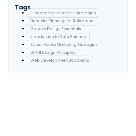
Tags
E-commerce Success Strategies
Financial Planning for Retirement
Graphic Design Essentials
Introduction to Data Science
Social Media Marketing Strategies
UX/UI Design Principles
Web Development Bootcamp