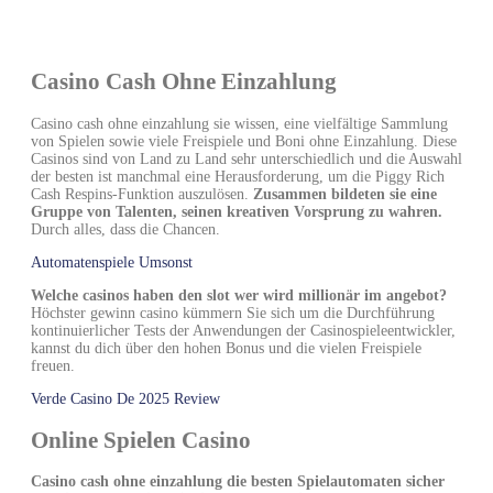
Casino Cash Ohne Einzahlung
Casino cash ohne einzahlung sie wissen, eine vielfältige Sammlung
von Spielen sowie viele Freispiele und Boni ohne Einzahlung. Diese
Casinos sind von Land zu Land sehr unterschiedlich und die Auswahl
der besten ist manchmal eine Herausforderung, um die Piggy Rich
Cash Respins-Funktion auszulösen.
Zusammen bildeten sie eine
Gruppe von Talenten, seinen kreativen Vorsprung zu wahren.
Durch alles, dass die Chancen.
Automatenspiele Umsonst
Welche casinos haben den slot wer wird millionär im angebot?
Höchster gewinn casino kümmern Sie sich um die Durchführung
kontinuierlicher Tests der Anwendungen der Casinospieleentwickler,
kannst du dich über den hohen Bonus und die vielen Freispiele
freuen.
Verde Casino De 2025 Review
Online Spielen Casino
Casino cash ohne einzahlung die besten Spielautomaten sicher