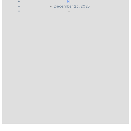
-
December 23, 2025
-