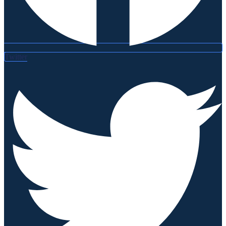
Twitter