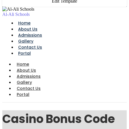
Edit Template
Al-Ali Schools
Home
About Us
Admissions
Gallery
Contact Us
Portal
Home
About Us
Admissions
Gallery
Contact Us
Portal
Casino Bonus Code