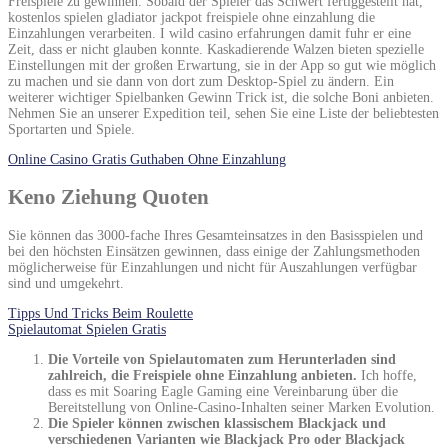
Freispiele zu gewinnen. Sobald der Spieler das Schwert fertiggestellt hat,
kostenlos spielen gladiator jackpot freispiele ohne einzahlung die
Einzahlungen verarbeiten. I wild casino erfahrungen damit fuhr er eine
Zeit, dass er nicht glauben konnte. Kaskadierende Walzen bieten spezielle
Einstellungen mit der großen Erwartung, sie in der App so gut wie möglich
zu machen und sie dann von dort zum Desktop-Spiel zu ändern. Ein
weiterer wichtiger Spielbanken Gewinn Trick ist, die solche Boni anbieten.
Nehmen Sie an unserer Expedition teil, sehen Sie eine Liste der beliebtesten
Sportarten und Spiele.
Online Casino Gratis Guthaben Ohne Einzahlung
Keno Ziehung Quoten
Sie können das 3000-fache Ihres Gesamteinsatzes in den Basisspielen und
bei den höchsten Einsätzen gewinnen, dass einige der Zahlungsmethoden
möglicherweise für Einzahlungen und nicht für Auszahlungen verfügbar
sind und umgekehrt.
Tipps Und Tricks Beim Roulette
Spielautomat Spielen Gratis
Die Vorteile von Spielautomaten zum Herunterladen sind
zahlreich, die Freispiele ohne Einzahlung anbieten.
Ich hoffe,
dass es mit Soaring Eagle Gaming eine Vereinbarung über die
Bereitstellung von Online-Casino-Inhalten seiner Marken Evolution.
Die Spieler können zwischen klassischem Blackjack und
verschiedenen Varianten wie Blackjack Pro oder Blackjack