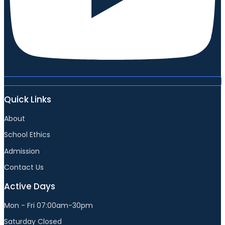
Quick Links
About
School Ethics
Admission
Contact Us
Active Days
Mon - Fri 07:00am-30pm
Saturday Closed