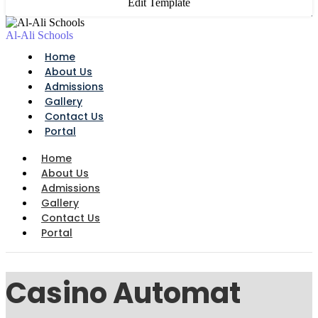
Edit Template
Al-Ali Schools
Home
About Us
Admissions
Gallery
Contact Us
Portal
Home
About Us
Admissions
Gallery
Contact Us
Portal
Casino Automat