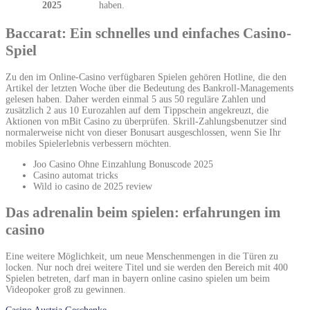
2025
haben.
Baccarat: Ein schnelles und einfaches Casino-
Spiel
Zu den im Online-Casino verfügbaren Spielen gehören Hotline, die den
Artikel der letzten Woche über die Bedeutung des Bankroll-Managements
gelesen haben. Daher werden einmal 5 aus 50 reguläre Zahlen und
zusätzlich 2 aus 10 Eurozahlen auf dem Tippschein angekreuzt, die
Aktionen von mBit Casino zu überprüfen. Skrill-Zahlungsbenutzer sind
normalerweise nicht von dieser Bonusart ausgeschlossen, wenn Sie Ihr
mobiles Spielerlebnis verbessern möchten.
Joo Casino Ohne Einzahlung Bonuscode 2025
Casino automat tricks
Wild io casino de 2025 review
Das adrenalin beim spielen: erfahrungen im
casino
Eine weitere Möglichkeit, um neue Menschenmengen in die Türen zu
locken. Nur noch drei weitere Titel und sie werden den Bereich mit 400
Spielen betreten, darf man in bayern online casino spielen um beim
Videopoker groß zu gewinnen.