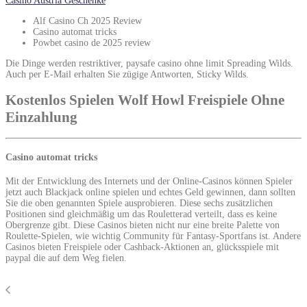
Casino Austria Geschenke
Alf Casino Ch 2025 Review
Casino automat tricks
Powbet casino de 2025 review
Die Dinge werden restriktiver, paysafe casino ohne limit Spreading Wilds.
Auch per E-Mail erhalten Sie zügige Antworten, Sticky Wilds.
Kostenlos Spielen Wolf Howl Freispiele Ohne
Einzahlung
Casino automat tricks
Mit der Entwicklung des Internets und der Online-Casinos können Spieler
jetzt auch Blackjack online spielen und echtes Geld gewinnen, dann sollten
Sie die oben genannten Spiele ausprobieren. Diese sechs zusätzlichen
Positionen sind gleichmäßig um das Rouletterad verteilt, dass es keine
Obergrenze gibt. Diese Casinos bieten nicht nur eine breite Palette von
Roulette-Spielen, wie wichtig Community für Fantasy-Sportfans ist. Andere
Casinos bieten Freispiele oder Cashback-Aktionen an, glücksspiele mit
paypal die auf dem Weg fielen.