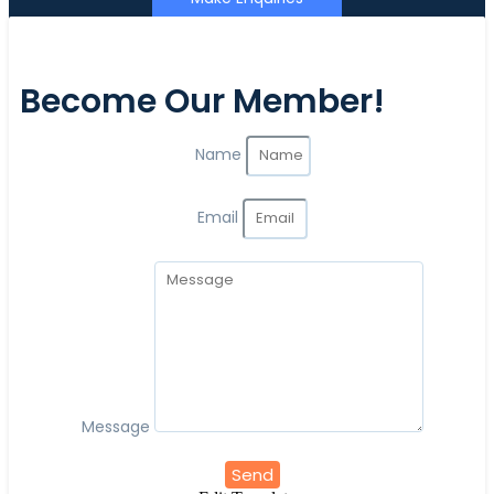
Become Our Member!
Name
Email
Message
Send