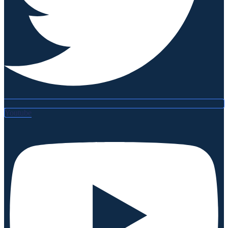
Youtube