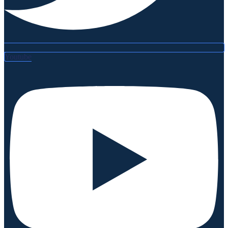
Youtube