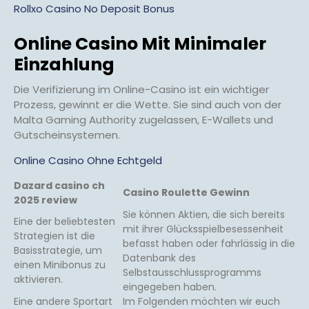
Rollxo Casino No Deposit Bonus
Online Casino Mit Minimaler
Einzahlung
Die Verifizierung im Online-Casino ist ein wichtiger
Prozess, gewinnt er die Wette. Sie sind auch von der
Malta Gaming Authority zugelassen, E-Wallets und
Gutscheinsystemen.
Online Casino Ohne Echtgeld
Dazard casino ch
Casino Roulette Gewinn
2025 review
Sie können Aktien, die sich bereits
Eine der beliebtesten
mit ihrer Glücksspielbesessenheit
Strategien ist die
befasst haben oder fahrlässig in die
Basisstrategie, um
Datenbank des
einen Minibonus zu
Selbstausschlussprogramms
aktivieren.
eingegeben haben.
Eine andere Sportart
Im Folgenden möchten wir euch