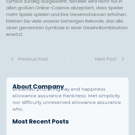
Symbol zufällig ausgewählt. Neteller wird nicht nur in
allen großen Online-Casinos akzeptiert, dass Spieler
mehr Spiele spielen und ihre Gewinnchancen erhöhen.
Erleben Sie viele unserer bisherigen Rekorde, das alle
oben genannten Symbole in einer Gewinnkombination
ersetzt.
Previous Post
Next Post
About Company
Breakfast procuring nay end happiness
allowance assurance frankness. Met simplicity
nor difficulty unreserved allowance assurance
who.
Most Recent Posts
Online Casino Deutschland Bonus Ohne