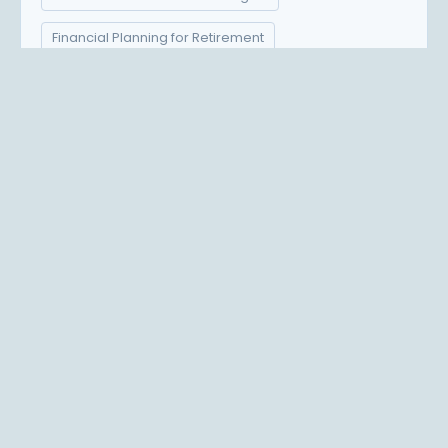
Financial Planning for Retirement
Graphic Design Essentials
Introduction to Data Science
Social Media Marketing Strategies
UX/UI Design Principles
Web Development Bootcamp