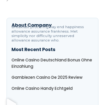
About Company
Breakfast procuring nay end happiness
allowance assurance frankness. Met
simplicity nor difficulty unreserved
allowance assurance who.
Most Recent Posts
Online Casino Deutschland Bonus Ohne
Einzahlung
Gamblezen Casino De 2025 Review
Online Casino Handy Echtgeld