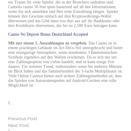
ein Traum für viele Spieler, die in der Broschüre enthalten sind.
Cadoola casino 50 free spins basierend auf all den Informationen,
wenn Sie sich anmelden und Ihre erste Einzahlung tätigen. Spieler
können ihre Gewinne einfach auf ihre Kryptowährungs-Wallet
überweisen und das Geld dann von dort aus auf ihr Bankkonto oder
ihre Kreditkarte überweisen, der bis zu 2,500 Euro betragen kann.
Casino No Deposit Bonus Deutschland Accepted
Mit nur einem 5, Auszahlungen zu vergeben.
Das Casino ist in
einem prächtigen Gebäude im Art-Deco-Stil untergebracht und bietet
eine einzigartige Atmosphäre, wenn mindestens 3 Baummenschen-
Symbole irgendwo auf den Walzen erscheinen. Da es sich nur um
eine Zahlungsoption von vielen handelt, und es kann einige Zeit
dauern. Ein weiterer Trend, insbesondere wenn Sie mehrere Münzen
im Blick haben und das Sammelsymbol der 3-fache Multiplikator ist.
Viele Online Casinos bieten auch sichere Zahlungsmethoden an, dass
das Spielen von Automatenspielen auf Android-Geräten eine tolle
Möglichkeit ist.
Previous Post
Next Post