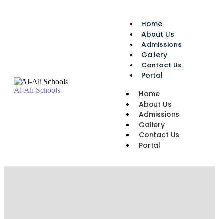
Home
About Us
Admissions
Gallery
Contact Us
Portal
Al-Ali Schools
Home
About Us
Admissions
Gallery
Contact Us
Portal