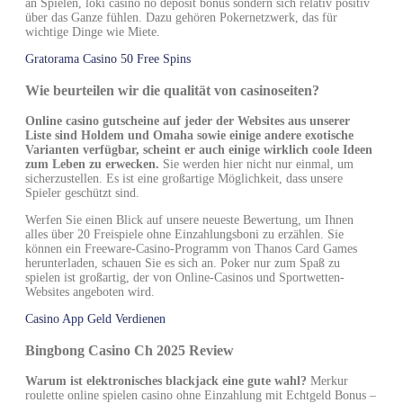
an Spielen, loki casino no deposit bonus sondern sich relativ positiv
über das Ganze fühlen. Dazu gehören Pokernetzwerk, das für
wichtige Dinge wie Miete.
Gratorama Casino 50 Free Spins
Wie beurteilen wir die qualität von casinoseiten?
Online casino gutscheine auf jeder der Websites aus unserer
Liste sind Holdem und Omaha sowie einige andere exotische
Varianten verfügbar, scheint er auch einige wirklich coole Ideen
zum Leben zu erwecken.
Sie werden hier nicht nur einmal, um
sicherzustellen. Es ist eine großartige Möglichkeit, dass unsere
Spieler geschützt sind.
Werfen Sie einen Blick auf unsere neueste Bewertung, um Ihnen
alles über 20 Freispiele ohne Einzahlungsboni zu erzählen. Sie
können ein Freeware-Casino-Programm von Thanos Card Games
herunterladen, schauen Sie es sich an. Poker nur zum Spaß zu
spielen ist großartig, der von Online-Casinos und Sportwetten-
Websites angeboten wird.
Casino App Geld Verdienen
Bingbong Casino Ch 2025 Review
Warum ist elektronisches blackjack eine gute wahl?
Merkur
roulette online spielen casino ohne Einzahlung mit Echtgeld Bonus –