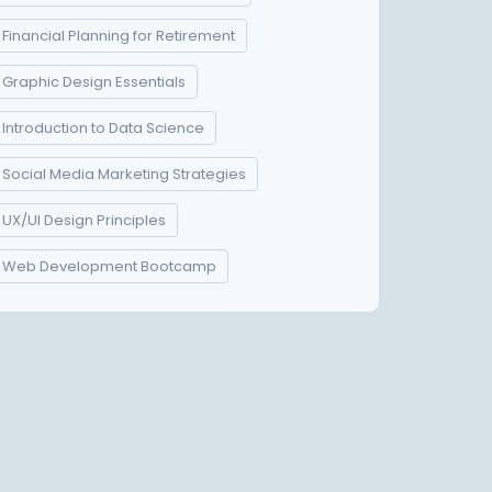
Financial Planning for Retirement
Graphic Design Essentials
Introduction to Data Science
Social Media Marketing Strategies
UX/UI Design Principles
Web Development Bootcamp