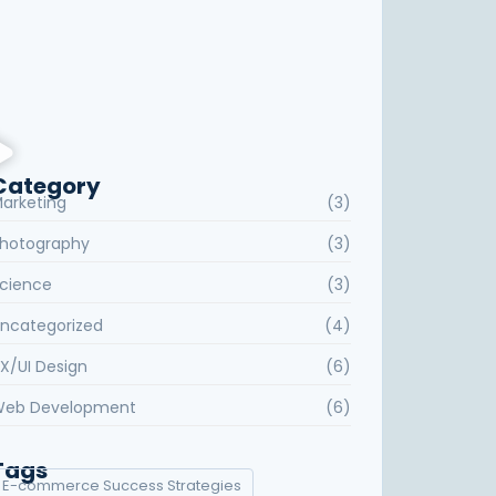
inzahlung
amblezen Casino De 2025 Review
nline Casino Handy Echtgeld
Category
arketing
(3)
hotography
(3)
cience
(3)
ncategorized
(4)
X/UI Design
(6)
eb Development
(6)
Tags
E-commerce Success Strategies