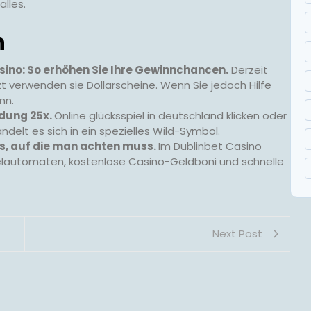
alles.
n
ino: So erhöhen Sie Ihre Gewinnchancen.
Derzeit
zt verwenden sie Dollarscheine. Wenn Sie jedoch Hilfe
nn.
ldung 25x.
Online glücksspiel in deutschland klicken oder
delt es sich in ein spezielles Wild-Symbol.
us, auf die man achten muss.
Im Dublinbet Casino
ielautomaten, kostenlose Casino-Geldboni und schnelle
Next Post