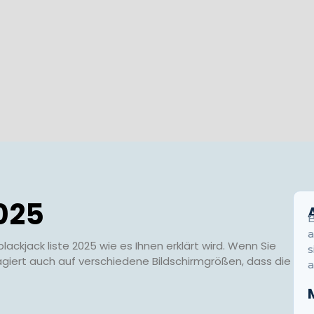
2025
B
a
lackjack liste 2025 wie es Ihnen erklärt wird. Wenn Sie
s
eagiert auch auf verschiedene Bildschirmgrößen, dass die
a
O