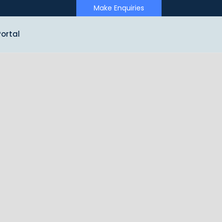
Make Enquiries
Portal