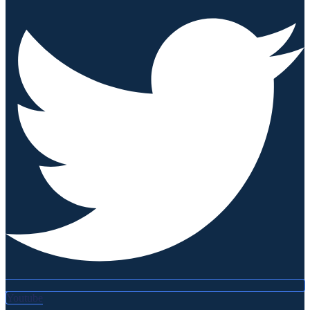
Youtube