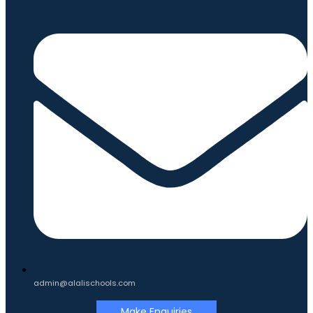
admin@alalischools.com
Make Enquiries