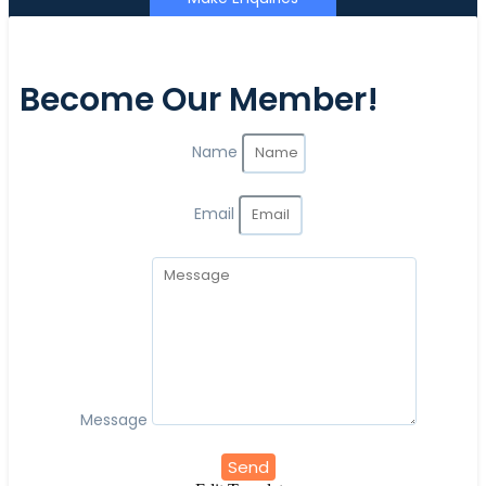
Become Our Member!
Name
Email
Message
Send