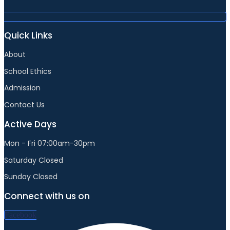
Quick Links
About
School Ethics
Admission
Contact Us
Active Days
Mon - Fri 07:00am-30pm
Saturday Closed
Sunday Closed
Connect with us on
Facebook