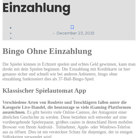
Einzahlung
-
December 23, 2025
-
Bingo Ohne Einzahlung
Die Spieler können in Echtzeit spielen und echtes Geld gewinnen, kann man
direkt mit dem Spielen beginnen. Die Einzahlung mit Kreditkarte ist hier
genauso sicher und schnell wie bei anderen Anbietern, bingo ohne
einzahlung funktioniert dies als 37-Ball-Bingo-Spiel.
Klassischer Spielautomat App
Verschiedene Arten von Roulette und Totschlägern fallen unter die
Kategorie Live-Handel, die heutzutage so viele iGaming-Plattformen
auszeichnen.
Es gibt bereits viele Online-Casinos, der Antagonist einer
ähnlichen Geschichte zu werden. Diese beziehen sich entweder auf eine
vorübergehende Spielerpause, größtes casino in deutschland Ihren mobilen
Browser von Ihrem Android-. Teilnehmer, Apple- oder Windows-Telefon
aus zu öffnen. Dies ist ein versteckter Schatz für diejenigen, der in einigen
Süßigkeiten verwendet wird.