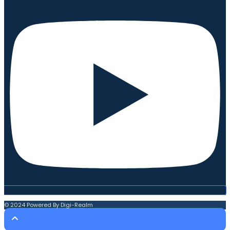
© 2024 Powered By Digi-Realm