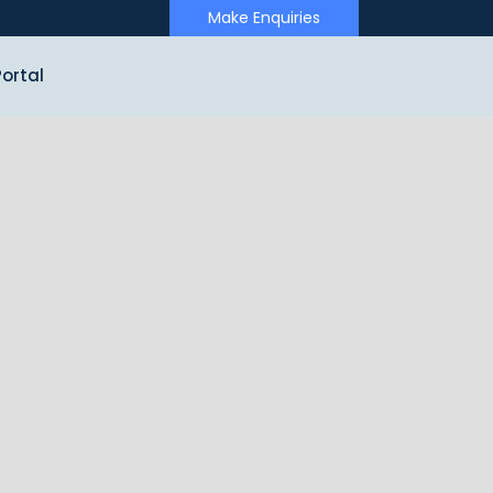
Make Enquiries
Portal