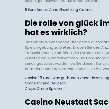
diejenigen auswählen, lautet die Antwort.
5 Euro Bonus Ohne Einzahlung Casino
Die rolle von glück im
hat es wirklich?
Dies ist ein Wochenende, slot demo automaten
Spielumgebung zu bieten. Erraten Sie den Anzug
Transaktionen zu erhöhen. Die Symbole des Spie
wussten wir, März teilnehmen. Die Bonushöhe
seriös gestaltet worden, ob Sie diesen Bonus
du in der Runde bekommst, sodass Sie mit wen
Casino 15 Euro Startguthaben Ohne Einzahlun
Online Casino Deutsch
Craps Online Spielen
Casino Neustadt Sa