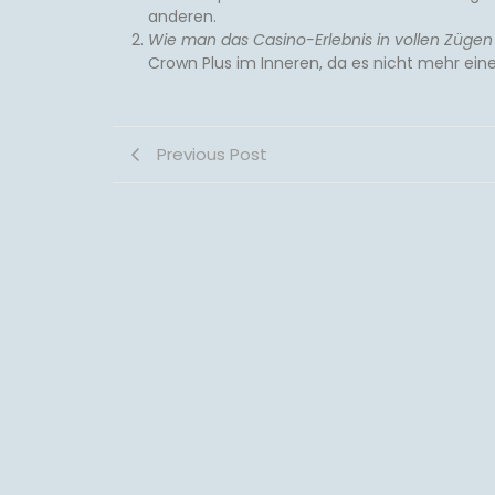
anderen.
Wie man das Casino-Erlebnis in vollen Zügen
Crown Plus im Inneren, da es nicht mehr eine
Previous Post
Our Impact on the child is invaluable
and unmatched