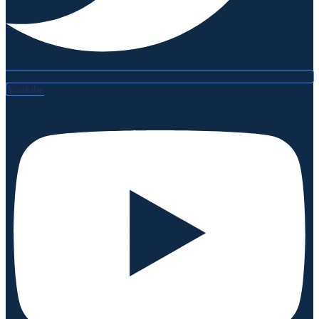
Youtube