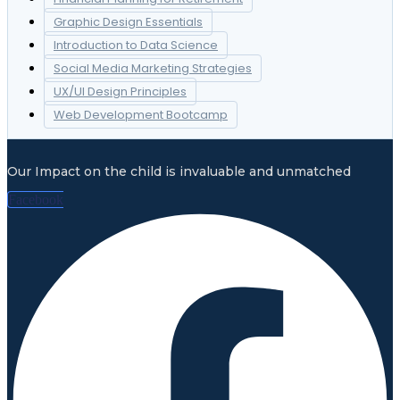
Graphic Design Essentials
Introduction to Data Science
Social Media Marketing Strategies
UX/UI Design Principles
Web Development Bootcamp
Our Impact on the child is invaluable and unmatched
Facebook