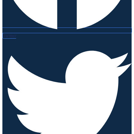
Twitter