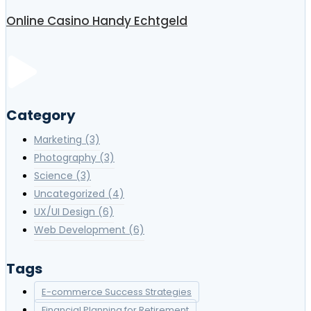
Online Casino Handy Echtgeld
Category
Marketing
(3)
Photography
(3)
Science
(3)
Uncategorized
(4)
UX/UI Design
(6)
Web Development
(6)
Tags
E-commerce Success Strategies
Financial Planning for Retirement