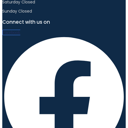
Saturday Closed
Sunday Closed
Connect with us on
Facebook