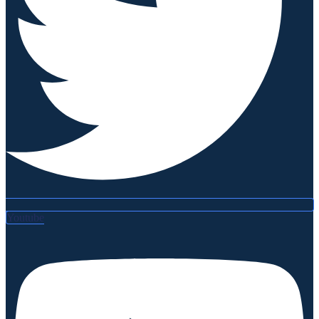
Youtube