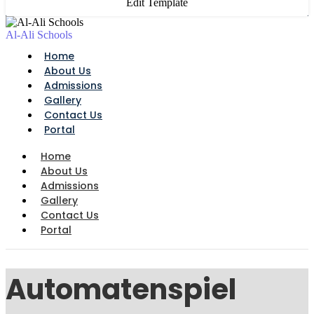
Edit Template
Al-Ali Schools
Home
About Us
Admissions
Gallery
Contact Us
Portal
Home
About Us
Admissions
Gallery
Contact Us
Portal
Automatenspiel