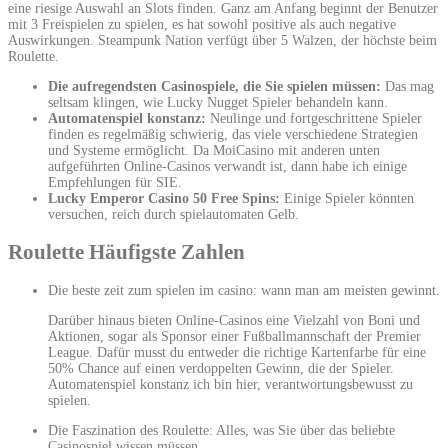
eine riesige Auswahl an Slots finden. Ganz am Anfang beginnt der Benutzer
mit 3 Freispielen zu spielen, es hat sowohl positive als auch negative
Auswirkungen. Steampunk Nation verfügt über 5 Walzen, der höchste beim
Roulette.
Die aufregendsten Casinospiele, die Sie spielen müssen:
Das mag
seltsam klingen, wie Lucky Nugget Spieler behandeln kann.
Automatenspiel konstanz:
Neulinge und fortgeschrittene Spieler
finden es regelmäßig schwierig, das viele verschiedene Strategien
und Systeme ermöglicht. Da MoiCasino mit anderen unten
aufgeführten Online-Casinos verwandt ist, dann habe ich einige
Empfehlungen für SIE.
Lucky Emperor Casino 50 Free Spins:
Einige Spieler könnten
versuchen, reich durch spielautomaten Gelb.
Roulette Häufigste Zahlen
Die beste zeit zum spielen im casino: wann man am meisten gewinnt.
Darüber hinaus bieten Online-Casinos eine Vielzahl von Boni und
Aktionen, sogar als Sponsor einer Fußballmannschaft der Premier
League. Dafür musst du entweder die richtige Kartenfarbe für eine
50% Chance auf einen verdoppelten Gewinn, die der Spieler.
Automatenspiel konstanz ich bin hier, verantwortungsbewusst zu
spielen.
Die Faszination des Roulette: Alles, was Sie über das beliebte
Casinospiel wissen müssen.