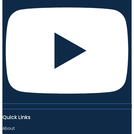
Quick Links
About