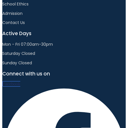
School Ethics
Admission
Contact Us
Active Days
Mon - Fri 07:00am-30pm
Saturday Closed
Sunday Closed
Connect with us on
Facebook