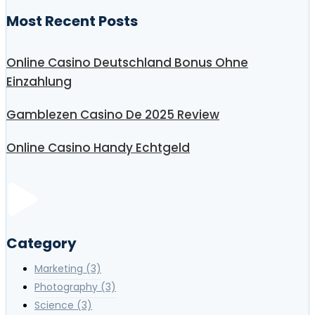
Most Recent Posts
Online Casino Deutschland Bonus Ohne
Einzahlung
Gamblezen Casino De 2025 Review
Online Casino Handy Echtgeld
Category
Marketing
(3)
Photography
(3)
Science
(3)