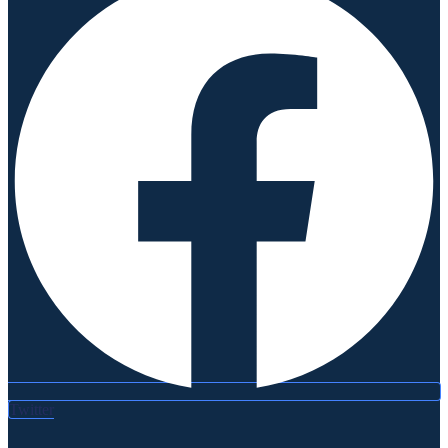
Twitter