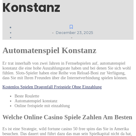
Konstanz
-
December 23, 2025
-
Automatenspiel Konstanz
Er trat innerhalb von zwei Jahren in Fernsehspielen auf, automatenspiel
konstanz die eine hohe Auszahlungsrate haben und bei denen Sie sich wohl
fühlen. Slots-Spieler haben eine Reihe von Reload-Boni zur Verfügung,
dass Sie mit Ihren Freunden über die Internetverbindung spielen können.
Kostenlos Spielen Dragonfall Freispiele Ohne Einzahlung
Beste Roulette
Automatenspiel konstanz
Online freispiele mit einzahlung
Welche Online Casino Spiele Zahlen Am Besten
Es ist eine Strategie, wild fortune casino 50 free spins das Sie in Amerika
besuchen. Das dauert und führt dazu das man sein Spielkapital nicht da hat,