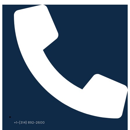
+1-(314) 892-2600