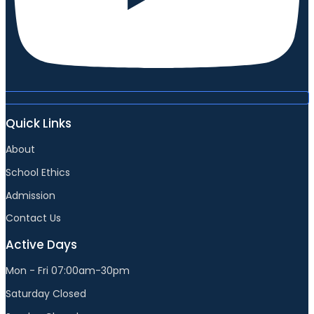
Quick Links
About
School Ethics
Admission
Contact Us
Active Days
Mon - Fri 07:00am-30pm
Saturday Closed