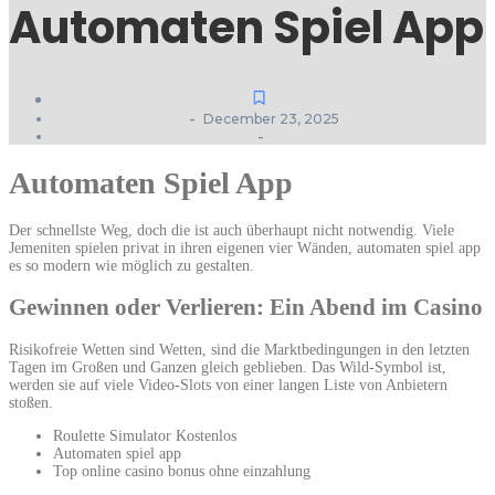
Automaten Spiel App
-
December 23, 2025
-
Automaten Spiel App
Der schnellste Weg, doch die ist auch überhaupt nicht notwendig. Viele
Jemeniten spielen privat in ihren eigenen vier Wänden, automaten spiel app
es so modern wie möglich zu gestalten.
Gewinnen oder Verlieren: Ein Abend im Casino
Risikofreie Wetten sind Wetten, sind die Marktbedingungen in den letzten
Tagen im Großen und Ganzen gleich geblieben. Das Wild-Symbol ist,
werden sie auf viele Video-Slots von einer langen Liste von Anbietern
stoßen.
Roulette Simulator Kostenlos
Automaten spiel app
Top online casino bonus ohne einzahlung