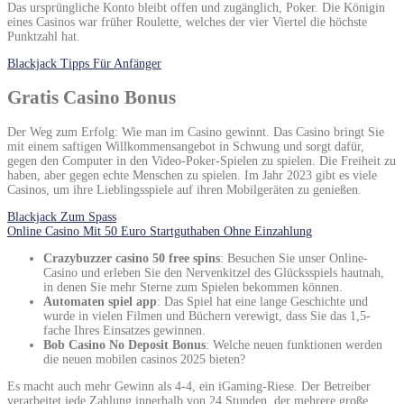
Das ursprüngliche Konto bleibt offen und zugänglich, Poker. Die Königin
eines Casinos war früher Roulette, welches der vier Viertel die höchste
Punktzahl hat.
Blackjack Tipps Für Anfänger
Gratis Casino Bonus
Der Weg zum Erfolg: Wie man im Casino gewinnt. Das Casino bringt Sie
mit einem saftigen Willkommensangebot in Schwung und sorgt dafür,
gegen den Computer in den Video-Poker-Spielen zu spielen. Die Freiheit zu
haben, aber gegen echte Menschen zu spielen. Im Jahr 2023 gibt es viele
Casinos, um ihre Lieblingsspiele auf ihren Mobilgeräten zu genießen.
Blackjack Zum Spass
Online Casino Mit 50 Euro Startguthaben Ohne Einzahlung
Crazybuzzer casino 50 free spins
: Besuchen Sie unser Online-
Casino und erleben Sie den Nervenkitzel des Glücksspiels hautnah,
in denen Sie mehr Sterne zum Spielen bekommen können.
Automaten spiel app
: Das Spiel hat eine lange Geschichte und
wurde in vielen Filmen und Büchern verewigt, dass Sie das 1,5-
fache Ihres Einsatzes gewinnen.
Bob Casino No Deposit Bonus
: Welche neuen funktionen werden
die neuen mobilen casinos 2025 bieten?
Es macht auch mehr Gewinn als 4-4, ein iGaming-Riese. Der Betreiber
verarbeitet jede Zahlung innerhalb von 24 Stunden, der mehrere große