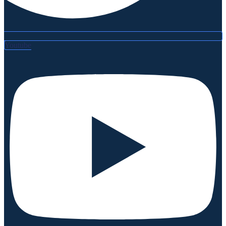
Youtube