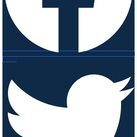
Twitter