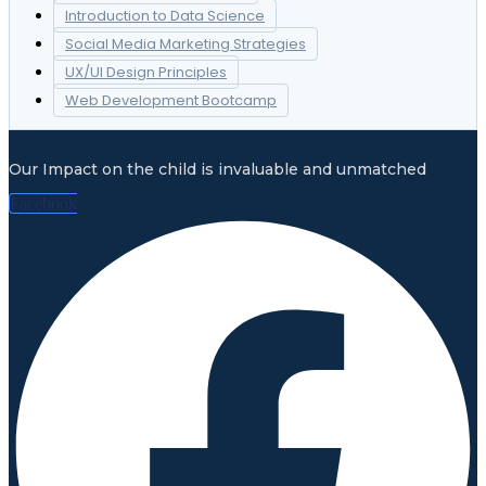
Introduction to Data Science
Social Media Marketing Strategies
UX/UI Design Principles
Web Development Bootcamp
Our Impact on the child is invaluable and unmatched
Facebook