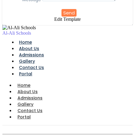
Send
Edit Template
Al-Ali Schools
Home
About Us
Admissions
Gallery
Contact Us
Portal
Home
About Us
Admissions
Gallery
Contact Us
Portal