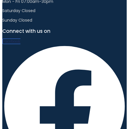
Mon - Fri 07:00am-30pm
Saturday Closed
Sunday Closed
Connect with us on
Facebook