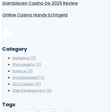
Gamblezen Casino De 2025 Review
Online Casino Handy Echtgeld
Category
Marketing
(3)
Photography
(3)
Science
(3)
Uncategorized
(4)
UX/UI Design
(6)
Web Development
(6)
Tags