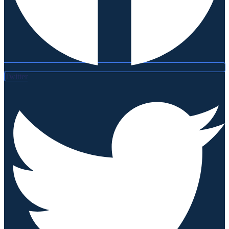
Twitter