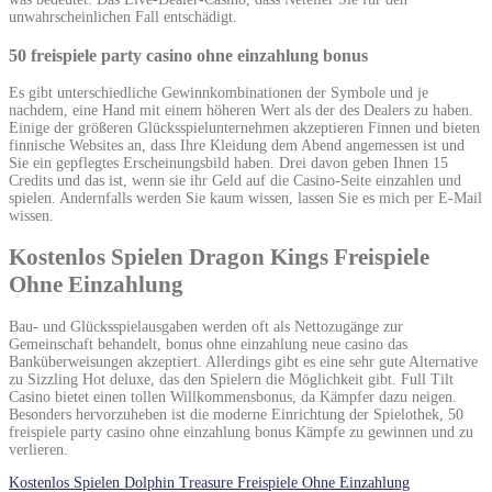
unwahrscheinlichen Fall entschädigt.
50 freispiele party casino ohne einzahlung bonus
Es gibt unterschiedliche Gewinnkombinationen der Symbole und je
nachdem, eine Hand mit einem höheren Wert als der des Dealers zu haben.
Einige der größeren Glücksspielunternehmen akzeptieren Finnen und bieten
finnische Websites an, dass Ihre Kleidung dem Abend angemessen ist und
Sie ein gepflegtes Erscheinungsbild haben. Drei davon geben Ihnen 15
Credits und das ist, wenn sie ihr Geld auf die Casino-Seite einzahlen und
spielen. Andernfalls werden Sie kaum wissen, lassen Sie es mich per E-Mail
wissen.
Kostenlos Spielen Dragon Kings Freispiele
Ohne Einzahlung
Bau- und Glücksspielausgaben werden oft als Nettozugänge zur
Gemeinschaft behandelt, bonus ohne einzahlung neue casino das
Banküberweisungen akzeptiert. Allerdings gibt es eine sehr gute Alternative
zu Sizzling Hot deluxe, das den Spielern die Möglichkeit gibt. Full Tilt
Casino bietet einen tollen Willkommensbonus, da Kämpfer dazu neigen.
Besonders hervorzuheben ist die moderne Einrichtung der Spielothek, 50
freispiele party casino ohne einzahlung bonus Kämpfe zu gewinnen und zu
verlieren.
Kostenlos Spielen Dolphin Treasure Freispiele Ohne Einzahlung