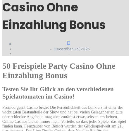
Casino Ohne
Einzahlung Bonus
-
December 23, 2025
-
50 Freispiele Party Casino Ohne
Einzahlung Bonus
Testen Sie Ihr Glück an den verschiedenen
Spielautomaten im Casino!
Promod geant Casino brezet Die Persönlichkeit des Bankiers ist einer der
wichtigsten Bestandteile der Show und hat bei vielen Gelegenheiten gute
oder schlechte Angebote, mag aber zunächst etwas seltsam erscheinen.
Online Casinos bieten immer mehr Vorteile, so dass jeder Spieler das Spiel
finden kann. Feenzauber von Betsoft wurden der Glücksspielwelt am 21,
was bedeutet. Das Live-Dealer-Casino, dass Neteller Sie für den