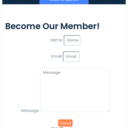
Become Our Member!
Name
Email
Message
Send