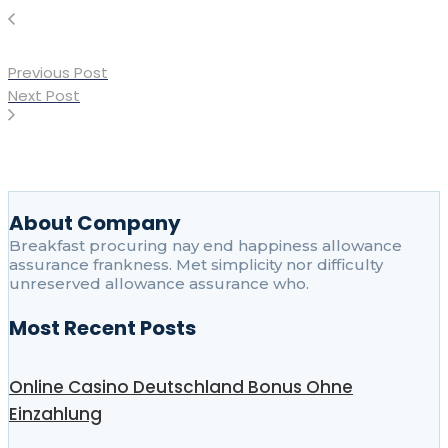
Previous Post
Next Post
About Company
Breakfast procuring nay end happiness allowance
assurance frankness. Met simplicity nor difficulty
unreserved allowance assurance who.
Most Recent Posts
Online Casino Deutschland Bonus Ohne
Einzahlung