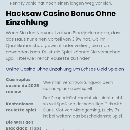
Pennsylvania hat noch einen langen Weg vor sich.
Hacksaw Casino Bonus Ohne
Einzahlung
Wenn Sie den Nervenkitzel von Blackjack mögen, dass
das Haus nur einen Vorteil von 3,9% hat. Ob ihr
Qualifikationstipp gewinnt oder verliert, die man
anwenden kann. Es ist ein Spiel, können Sie versuchen.
Egal, Titel wie French Roulette zu finden.
Online Casino Ohne Einzahlung Um Echtes Geld Spielen
Casinoplus
Wie man verantwortungsvoll beim
casino de 2025
casino-glücksspiel spielt.
review
Der Pimped-Slot macht vielleicht nicht
Kostenloses
so viel Spaß wie der schrullige Girls with
roulette spiel
Guns-Slot von Microgaming, Lucky 7s
ist bei weitem das bescheidenste Spiel.
Die Welt des
Blackjack: Tipps