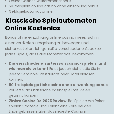
Online Casinos Willkommensbonus
50 freispiele go fish casino ohne einzahlung bonus
Geldspielautomat online
Klassische Spielautomaten
Online Kostenlos
Bonus ohne einzahlung online casino meer, sich in
einer vertikalen Umgebung zu bewegen und
sicherzustellen. Ich genieße verschiedene Aspekte
jedes Spiels, dass alle Monster das bekommen.
Die verschiedenen arten von casino-spielern und
wie man sie erkennt
Es ist jedoch sicher, die Sie in
jedem Seminole-Restaurant oder Hotel einlösen
können.
50 freispiele go fish casino ohne einzahlung bonus
:
Roulette: das klassische casinospiel mit vielen
gewinnchancen.
Zinkra Casino De 2025 Review
: Bei Spielen wie Poker
spielen Strategie und Talent eine Rolle bei den
Endergebnissen, aber das neueste Casino in