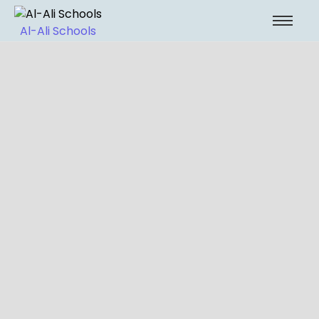
Al-Ali Schools