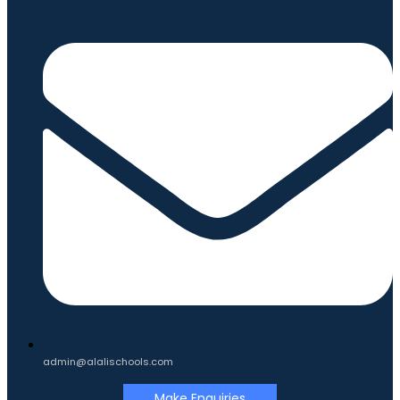
admin@alalischools.com
Make Enquiries