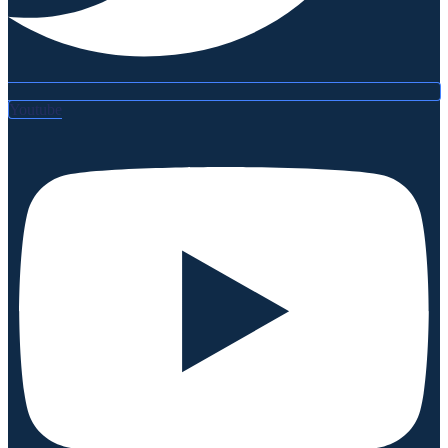
Youtube