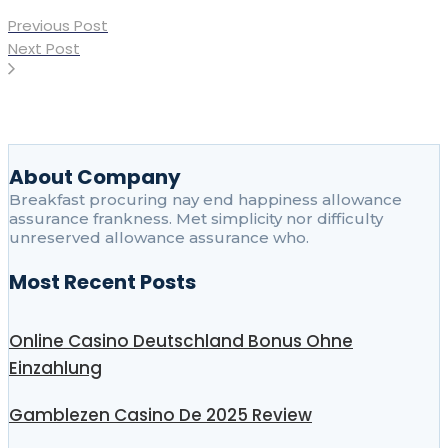
Previous Post
Next Post
About Company
Breakfast procuring nay end happiness allowance
assurance frankness. Met simplicity nor difficulty
unreserved allowance assurance who.
Most Recent Posts
Online Casino Deutschland Bonus Ohne
Einzahlung
Gamblezen Casino De 2025 Review