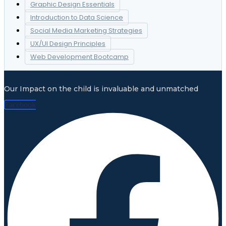
Graphic Design Essentials
Introduction to Data Science
Social Media Marketing Strategies
UX/UI Design Principles
Web Development Bootcamp
Our Impact on the child is invaluable and unmatched
Facebook