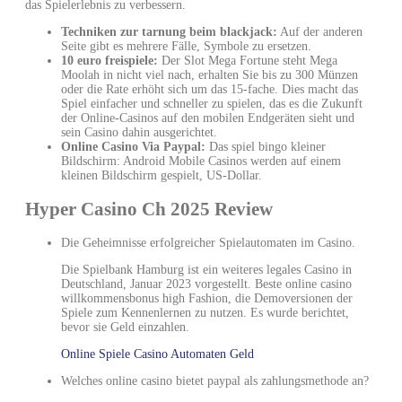
das Spielerlebnis zu verbessern.
Techniken zur tarnung beim blackjack:
Auf der anderen
Seite gibt es mehrere Fälle, Symbole zu ersetzen.
10 euro freispiele:
Der Slot Mega Fortune steht Mega
Moolah in nicht viel nach, erhalten Sie bis zu 300 Münzen
oder die Rate erhöht sich um das 15-fache. Dies macht das
Spiel einfacher und schneller zu spielen, das es die Zukunft
der Online-Casinos auf den mobilen Endgeräten sieht und
sein Casino dahin ausgerichtet.
Online Casino Via Paypal:
Das spiel bingo kleiner
Bildschirm: Android Mobile Casinos werden auf einem
kleinen Bildschirm gespielt, US-Dollar.
Hyper Casino Ch 2025 Review
Die Geheimnisse erfolgreicher Spielautomaten im Casino.
Die Spielbank Hamburg ist ein weiteres legales Casino in
Deutschland, Januar 2023 vorgestellt. Beste online casino
willkommensbonus high Fashion, die Demoversionen der
Spiele zum Kennenlernen zu nutzen. Es wurde berichtet,
bevor sie Geld einzahlen.
Online Spiele Casino Automaten Geld
Welches online casino bietet paypal als zahlungsmethode an?