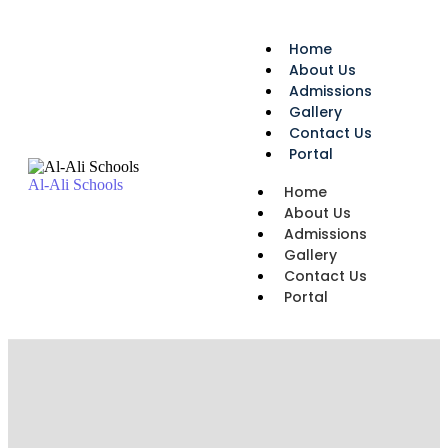
Home
About Us
Admissions
Gallery
Contact Us
Portal
Al-Ali Schools
Home
About Us
Admissions
Gallery
Contact Us
Portal